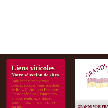
Liens viticoles
Notre sélection de sites
Dans cette rubrique vous
pourrez accéder à une séléction
de liens, Châteaux et Domaines,
Presse spécialisée, Partenaires
Si vous souhaitez y figurer,
vous pouvez nous conctacter
par mail.
GRANDS VINS FR