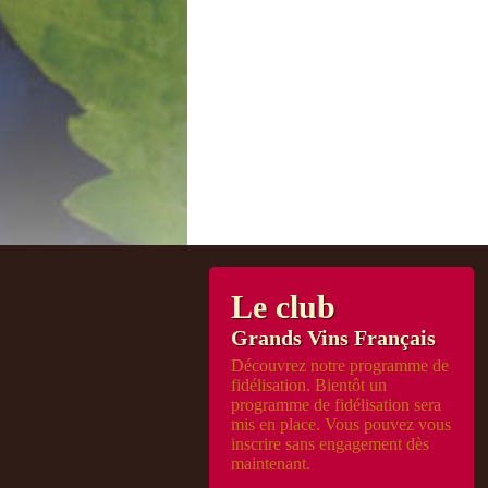
Le club
Grands Vins Français
Découvrez notre programme de
fidélisation. Bientôt un
programme de fidélisation sera
mis en place. Vous pouvez vous
inscrire sans engagement dès
maintenant.