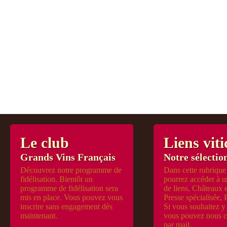
Le club
Liens viti
Grands Vins Français
Notre sélection
Découvrez notre programme de
Dans cette rubrique
fidélisation. Bientôt un
pourrez accéder à u
programme de fidélisation sera
de liens, Châteaux 
mis en place. Vous pouvez vous
Presse spécialisée, 
inscrire sans engagement dès
Si vous souhaitez y 
maintenant.
vous pouvez nous c
par mail.