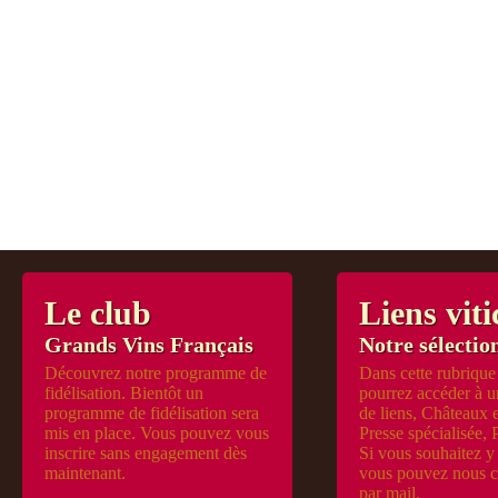
Le club
Liens viti
Grands Vins Français
Notre sélection
Découvrez notre programme de
Dans cette rubrique
fidélisation. Bientôt un
pourrez accéder à u
programme de fidélisation sera
de liens, Châteaux 
mis en place. Vous pouvez vous
Presse spécialisée, 
inscrire sans engagement dès
Si vous souhaitez y 
maintenant.
vous pouvez nous c
par mail.