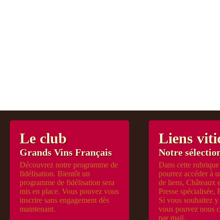
Le club
Liens viti
Grands Vins Français
Notre sélection
Découvrez notre programme de
Dans cette rubrique
fidélisation. Bientôt un
pourrez accéder à u
programme de fidélisation sera
de liens, Châteaux 
mis en place. Vous pouvez vous
Presse spécialisée, 
inscrire sans engagement dès
Si vous souhaitez y 
maintenant.
vous pouvez nous c
par mail.