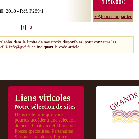
1350.00€
ll. 2018 - Réf. P289/1
+ Ajouter au panier
2
1
valables dans la limite de nos stocks disponibles, pour connaitre les
ail à
info@gvf.fr
en indiquant le code article.
Liens viticoles
Notre sélection de sites
Dans cette rubrique vous
pourrez accéder à une séléction
de liens, Châteaux et Domaines,
Presse spécialisée, Partenaires
Si vous souhaitez y figurer,