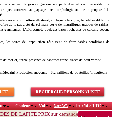
lé de croupes de graves garonnaises particulier et reconnaissable. Le
croupes confèrent au paysage une morphologie unique et propice à la
é.
ptées à la viticulture illustrent, appliqué à la vigne, le célèbre diktat : «
souffre de la pauvreté du sol mais porte de magnifiques grappes de raisins.
ns günziennes, lAOC compte quelques bases rocheuses de calcaire éocène
es, les terres de lappellation réunissent de formidables conditions de
 de merlot, faible présence de cabernet franc, traces de petit verdot.
médocain) Production moyenne : 8,2 millions de bouteilles Viticulteurs :
LÉE
RECHERCHE PERSONNALISÉE
au
Couleur
Vol
Prix/btle TTC
Note WA
ES DE LAFITE PRIX sur demande