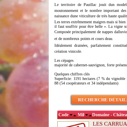
Le territoire de Pauillac jouit dun mode
moutonnement et le nombre important des 
naissance dune viticulture de très haute qualit
Les terres extrêmement maigres mais si bien ada
il faut souffrir pour être belle ». La vigne 
Composée principalement de nappes dalluvio
et de nombreux points et cours deau.
Idéalement drainées, parfaitement constitué
création vinicole.
Les cépages
majorité de cabernet-sauvignon, forte présence
Quelques chiffres clés
Superficie: 1191 hectares (7 % du vignoble 
88 (54 coopérateurs et 34 indépendants)
RECHERCHE DÉTAIL
Code
Mil
Domaine - Châte
LES CARRUAD