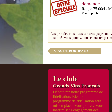
demande
Rouge 75.00cl - Mi
Vendu par 6
Les prix des vins listés sur cette page sont 
quantités vous pouvez nous contacter par m
VINS DE BORDEAUX
Le club
Grands Vins Français
Découvrez notre programme de
fidélisation. Bientôt un
programme de fidélisation sera
mis en place. Vous pouvez vous
inscrire sans engagement dès