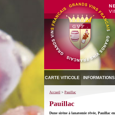
N
V
CARTE VITICOLE
INFORMATIONS
Accueil
>
Pauillac
Pauillac
Dune sirène à lanatomie rêvée, Pauillac 