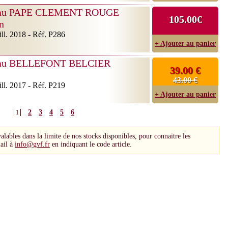
au PAPE CLEMENT ROUGE
105.00€
n
ll. 2018 - Réf. P286
+ Ajouter au panier
au BELLEFONT BELCIER
39.00 €
43.00 €
ll. 2017 - Réf. P219
+ Ajouter au panier
2
3
4
5
6
1
valables dans la limite de nos stocks disponibles, pour connaitre les
ail à
info@gvf.fr
en indiquant le code article.