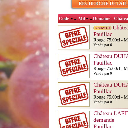
RECHERCHE DÉTAIL
Code
Mil
Domaine - Châte
Châte
Pauillac
Rouge 75.00cl - Mi
Vendu par 6
Château DUH
Pauillac
Rouge 75.00cl - Mi
Vendu par 0
Château DUH
Pauillac
Rouge 75.00cl - Mi
Vendu par 0
Château LAF
demande
Pauillac