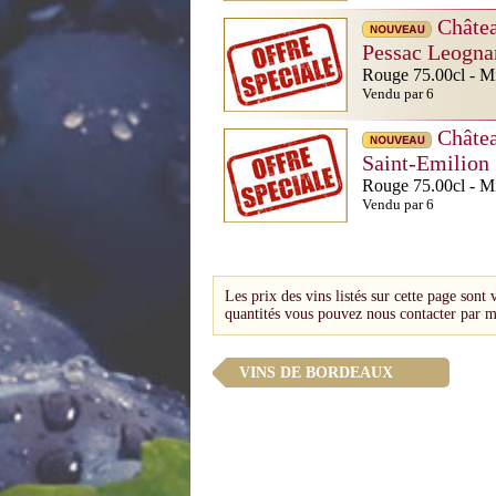
Châte
Pessac Leogna
Rouge 75.00cl - Mi
Vendu par 6
Châte
Saint-Emilion
Rouge 75.00cl - Mi
Vendu par 6
Les prix des vins listés sur cette page sont 
quantités vous pouvez nous contacter par m
VINS DE BORDEAUX