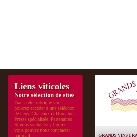
Liens viticoles
Notre sélection de sites
Dans cette rubrique vous
pourrez accéder à une séléction
de liens, Châteaux et Domaines,
Presse spécialisée, Partenaires
Si vous souhaitez y figurer,
vous pouvez nous conctacter
par mail.
GRANDS VINS FR