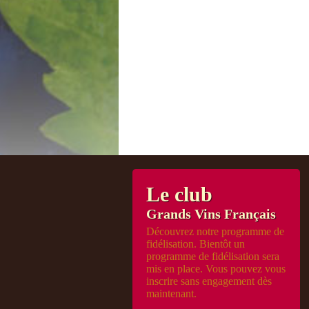
Le club
Grands Vins Français
Découvrez notre programme de
fidélisation. Bientôt un
programme de fidélisation sera
mis en place. Vous pouvez vous
inscrire sans engagement dès
maintenant.