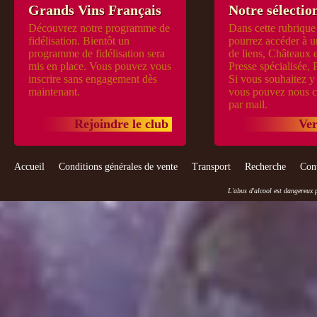
Grands Vins Français
Notre sélection
Découvrez notre programme de
Dans cette rubrique
fidélisation. Bientôt un
pourrez accéder à u
programme de fidélisation sera
de liens, Châteaux 
mis en place. Vous pouvez vous
Presse spécialisée, 
inscrire sans engagement dès
Si vous souhaitez y 
maintenant.
vous pouvez nous c
par mail.
Rejoindre le club
Ver
Accueil
Conditions générales de vente
Transport
Recherche
Con
L'abus d'alcool est dangereux 