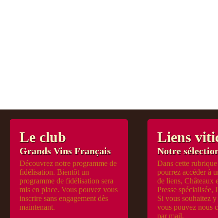
Le club
Liens viti
Grands Vins Français
Notre sélection
Découvrez notre programme de
Dans cette rubrique
fidélisation. Bientôt un
pourrez accéder à u
programme de fidélisation sera
de liens, Châteaux 
mis en place. Vous pouvez vous
Presse spécialisée, 
inscrire sans engagement dès
Si vous souhaitez y 
maintenant.
vous pouvez nous c
par mail.